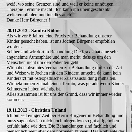
weiß, wo seine Grenzen sind und weil er keine unnötigen
Therapie-Termine macht . Ich kann ihn uneingeschränkt
weiterempfehlen und tue dies auch!
Danke Herr Bürgener!!
28.11.2013 - Sandra Köhne
Als wir vor 6 Jahren eine Praxis zur Behandlung unserer
Kinder gesucht haben, ist uns Jochen Bürgener empfohlen
worden.
Seither sind wir dort in Behandlung.Die Praxis hat eine sehr
angenehme Atmosphäre und man merkt, dass es um den
Menschen nicht um den Patienten geht.
Wir haben absolutes Vertrauen zur Behandlung und zu der Art
und Weise wie Jochen mit den Kindern umgeht, da kann kein
Kinderarzt mit osteopathischer Zusatzausbildung mithalten.
Wir bekommen zeitnah einen Termin, was gerade wenn Kinder
Schmerzen haben wichtig ist.
Alles zusammen ist für uns der Grund, dass wir immer wieder
kommen.
19.11.2013 - Christian Unland
Ich bin seit einiger Zeit bei Herrn Bürgener in Behandlung und
muss sagen das ich mich noch nirgendwo so gut aufgehoben
gefühlt habe wie dort. Die Behandlungen sind fachlich und
menschlich weit über dem normalen Niveau. Das Ambiente der