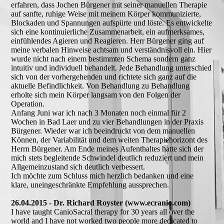
erfahren, dass Jochen Bürgener mit seiner manuellen Therapie
auf sanfte, ruhige Weise mit meinem Körper kommunizierte,
Blockaden und Spannungen aufspürte und löste. Es entwickelte
sich eine kontinuierliche Zusammenarbeit, ein aufmerksames,
einfühlendes Agieren und Reagieren. Herr Bürgener ging auf
meine verbalen Hinweise achtsam und verständnisvoll ein. Hier
wurde nicht nach einem bestimmten Schema sondern ganz
intuitiv und individuell behandelt. Jede Behandlung unterschied
sich von der vorhergehenden und richtete sich ganz auf die
aktuelle Befindlichkeit. Von Behandlung zu Behandlung
erholte sich mein Körper langsam von den Folgen der
Operation.
Anfang Juni war ich nach 3 Monaten noch einmal für 2
Wochen in Bad Laer und zu vier Behandlungen in der Praxis
Bürgener. Wieder war ich beeindruckt von dem manuellen
Können, der Variabilität und dem weiten Therapiehorizont des
Herrn Bürgener. Am Ende meines Aufenthaltes hatte sich der
mich stets begleitende Schwindel deutlich reduziert und mein
Allgemeinzustand sich deutlich verbessert.
Ich möchte zum Schluss mich herzlich bedanken und eine
klare, uneingeschränkte Empfehlung aussprechen.
26.04.2015 - Dr. Richard Royster (www.ecranio.com)
I have taught CanioSacral therapy for 30 years all over the
world and I have not worked two people more dedicated to