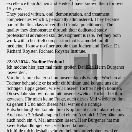
excellence than Jochen and Heike. I have known them for over
15 years.
They passed written, oral, demonstration, and treatment
competencies which I, personally adminstered. They became
part of the first class of certified Cranial practitioners. The
quality they demonstrate through their dedicated study
professional advanced skill development is rare. Yet they both
work with a heartfelt compassion that is a model for all
medicine. I know no finer people than Jochen and Heike. Dr.
Richard Royster, Richard Royster Institute.
22.02.2014 - Nadine Frühauf
Ich möchte hier jetzt mal mein großen Dank an Herrn Bürgener
loswerden.
Vor drei Jahren hat er schon unsere damals wenige Wochen alte
Tochter behandelt: er ist sehr einfühlsam und konnte uns die
richtigen Tipps geben, wie wir unserer Tochter helfen können.
Dieses Jahr sind wir dann mit unserer zweiten Tochter bei ihm
gewesen. Für mich keine Frage, auch dieses Mal wieder zu ihm
zu gehen!! Und auch dieses Mal war es die richtige
Entscheidung! Sie konnte ihren Kopf nicht nach links drehen.
Auch nach 3 Atlastherapien bei einem Arzt nicht! Der hätte uns
auch noch ein 4. Mal antanzen lassen. Herr Bürgener hat mit
zwei Behandlungen viel, viel lösen können.
Ich fühle mich deshalb sehr gut bei ihm aufgehoben, weil er