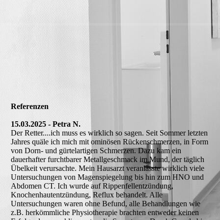
Referenzen
15.03.2025 - Petra N.
Der Retter....ich muss es wirklich so sagen. Seit Sommer letzten
Jahres quäle ich mich mit ominösen Rückenschmerzen, in Form
von Dorn- und gürtelartigen Schmerzen. Dazu kam ein
dauerhafter furchtbarer Metallgeschmack im Mund, der täglich
Übelkeit verursachte. Mein Hausarzt veranlasste wirklich viele
Untersuchungen von Magenspiegelung bis hin zum HNO und
Abdomen CT. Ich wurde auf Rippenfellentzündung,
Knochenhautentzündung, Reflux behandelt. Alle
Untersuchungen waren ohne Befund, alle Behandlungen wie
z.B. herkömmliche Physiotherapie brachten entweder keinen