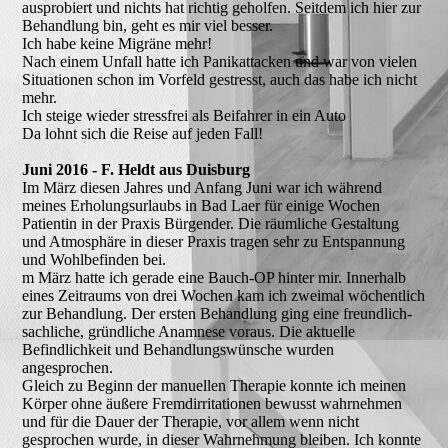
ausprobiert und nichts hat richtig geholfen. Seitdem ich hier zur
Behandlung bin, geht es mir viel besser.
Ich habe keine Migräne mehr!
Nach einem Unfall hatte ich Panikattacken und war von vielen
Situationen schon im Vorfeld gestresst, auch das habe ich nicht
mehr.
Ich steige wieder stressfrei als Beifahrer in ein Auto
Da lohnt sich die Reise auf jeden Fall!
Juni 2016 - F. Heldt aus Duisburg
Im März diesen Jahres und Anfang Juni war ich während
meines Erholungsurlaubs in Bad Laer für einige Wochen
Patientin in der Praxis Bürgender. Die räumliche Gestaltung
und Atmosphäre in dieser Praxis tragen sehr zu Entspannung
und Wohlbefinden bei.
m März hatte ich gerade eine Bauch-OP hinter mir. Innerhalb
eines Zeitraums von drei Wochen kam ich zweimal wöchentlich
zur Behandlung. Der ersten Behandlung ging eine freundlich-
sachliche, gründliche Anamnese voraus. Die aktuelle
Befindlichkeit und Behandlungswünsche wurden
angesprochen.
Gleich zu Beginn der manuellen Therapie konnte ich meinen
Körper ohne äußere Fremdirritationen bewusst wahrnehmen
und für die Dauer der Therapie, vor allem wenn nicht
gesprochen wurde, in dieser Wahrnehmung bleiben. Ich konnte