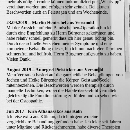
mehr als nötig. Termine können unkompliziert per „Whatsapp“
vereinbart werden und erfolgen sehr zeitnah. Bei akuten
Beschwerden auch an Feiertagen und am Wochenende.
23.09.2019 – Martin Hentschel aus Versmold
Mit der Aussicht auf eine Bandscheiben-Operation bin ich
durch eine Empfehlung zu Herrn Bürgener gekommen und
habe relativ schnell gemerkt dass ich hier genau richtig bin.
Durch das schnelle Verstehen meiner Symptome und eine
kompetente Behandlung dieser, bin ich nun nach vier Terminen
schmerzfrei und heilfroh, Herrn Bürgener aufgesucht zu haben.
Vielen Dank.
August 2019 – Annegret Pielsticker aus Versmold
Mein Vertrauen basiert auf die ganzheitliche Behandlungen von
Jochen und Heike Bürgener die Körper, Geist und Seele
miteinbeziehen. Die Beschwerden werden therapiert durch
manuelle Techniken, wobei die Hände das Gefühl vermitteln
gleichzeitig die Funktionsstörung zu fühlen und zu sehen wie
bei der Osteopathie.
Juli 2017 - Kira Athanasakos aus Köln
Ich reise extra aus Köln an, da ich nirgendwo eine
vergleichbare Behandlung gefunden habe. Ich leide seit Jahren
unter Migräne und Rückenschmerzen, habe diverse Therapien