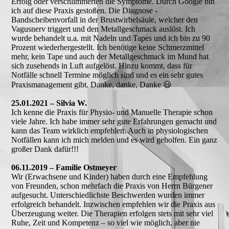
Erfolg oder verschlimmerten die Symptome. Durch Google bin
ich auf diese Praxis gestoßen. Die Diagnose -
Bandscheibenvorfall in der Brustwirbelsäule, welcher den
Vagusnerv triggert und den Metallgeschmack auslöst. Ich
wurde behandelt u.a. mit Nadeln und Tapes und ich bin zu 90
Prozent wiederhergestellt. Ich benötige keine Schmerzmittel
mehr, kein Tape und auch der Metallgeschmack im Mund hat
sich zusehends in Luft aufgelöst. Hinzu kommt, dass für
Notfälle schnell Termine möglich sind und es ein sehr gutes
Praxismanagement gibt. Danke, danke, Danke 😃
25.01.2021 – Silvia W.
Ich kenne die Praxis für Physio- und Manuelle Therapie schon
viele Jahre. Ich habe immer sehr gute Erfahrungen gemacht und
kann das Team wirklich empfehlen. Auch in physiologischen
Notfällen kann ich mich melden und es wird geholfen. Ein ganz
großer Dank dafür!!!
06.11.2019 – Familie Ostmeyer
Wir (Erwachsene und Kinder) haben durch eine Empfehlung
von Freunden, schon mehrfach die Praxis von Herrn Bürgener
aufgesucht. Unterschiedlichste Beschwerden wurden immer
erfolgreich behandelt. Inzwischen empfehlen wir die Praxis aus
Überzeugung weiter. Die Therapien erfolgen stets mit sehr viel
Ruhe, Zeit und Kompetenz – so viel wie möglich, aber nie